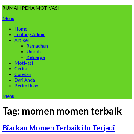
Skip
RUMAH PENA MOTIVASI
to
Menu
content
Home
Tentang Admin
Artikel
Ramadhan
Umroh
Keluarga
Motivasi
Cerita
Coretan
Dari Anda
Berita Iklan
Menu
Tag:
momen momen terbaik
Biarkan Momen Terbaik itu Terjadi