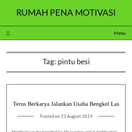
Skip
RUMAH PENA MOTIVASI
to
content
Menu
Tag:
pintu besi
Terus Berkarya Jalankan Usaha Bengkel Las
Posted on
23 August 2019
Membuka usaha bengkel las khususnya untuk pembuatan