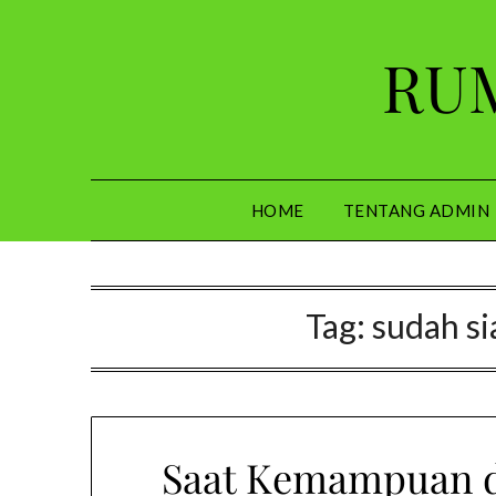
Skip
to
RUM
content
HOME
TENTANG ADMIN
Tag:
sudah s
Saat Kemampuan da