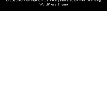
© 2026 RUMAH PENA MOTIVASI
| Powered by
Minimalist Blog
WordPress Theme