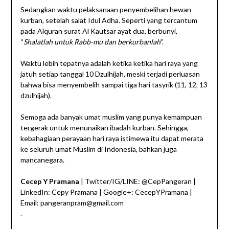
Sedangkan waktu pelaksanaan penyembelihan hewan
kurban, setelah salat Idul Adha. Seperti yang tercantum
pada Alquran surat Al Kautsar ayat dua, berbunyi,
“
Shalatlah untuk Rabb-mu dan berkurbanlah
”.
Waktu lebih tepatnya adalah ketika ketika hari raya yang
jatuh setiap tanggal 10 Dzulhijah, meski terjadi perluasan
bahwa bisa menyembelih sampai tiga hari tasyrik (11, 12, 13
dzulhijah).
Semoga ada banyak umat muslim yang punya kemampuan
tergerak untuk menunaikan ibadah kurban. Sehingga,
kebahagiaan perayaan hari raya istimewa itu dapat merata
ke seluruh umat Muslim di Indonesia, bahkan juga
mancanegara.
Cecep Y Pramana
| Twitter/IG/LINE: @CepPangeran |
LinkedIn: Cepy Pramana | Google+: CecepYPramana |
Email: pangeranpram@gmail.com
.