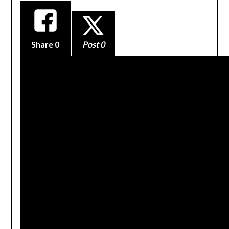
Share
0
Post 0