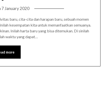
n
7 January 2020
tivitas baru, cita-cita dan harapan baru, sebuah momen
 Inilah kesempatan kita untuk memanfaatkan semuanya.
nan. Inilah harta baru yang bisa ditemukan. Di sinilah
Inilah waktu yang dapat…
ead more