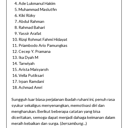
Ade Lukmanul Hakim
Muhammad Maslutfin
Kiki Rizky
Abdul Rahman
Rahmad Bahari
Yassir Arafat
Rizqi Rohmat Fahmi Hidayat
Priambodo Ario Pamungkas
Cecep Y. Pramana
Ika Dyah M
Tarwiyah
Arista Maisyaroh
Vella Putiksari
Irpan Ramdani
Achmad Amri
Sungguh luar biasa perjalanan ibadah ruhani ini, penuh rasa
syukur sekaligus menyenangkan, memotivasi diri dan
mengharukan. Berikut beberapa catatan yang bisa
diceritakan, semoga dapat menjadi dahaga keimanan dalam
meraih kebaikan dan surga. (
bersambung…
)