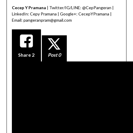
Cecep Y Pramana
| Twitter/IG/LINE: @CepPangeran |
LinkedIn: Cepy Pramana | Google+: CecepYPramana |
Email: pangeranpram@gmail.com
Share
2
Post 0