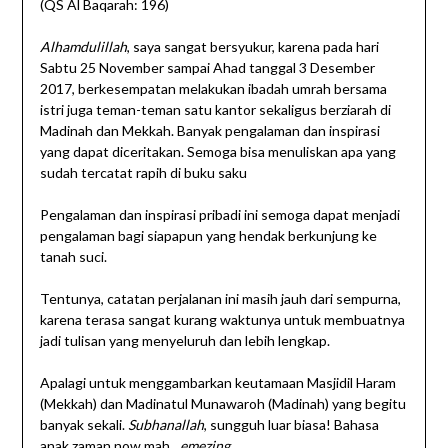
(QS Al Baqarah: 196)
Alhamdulillah
, saya sangat bersyukur, karena pada hari
Sabtu 25 November sampai Ahad tanggal 3 Desember
2017, berkesempatan melakukan ibadah umrah bersama
istri juga teman-teman satu kantor sekaligus berziarah di
Madinah dan Mekkah. Banyak pengalaman dan inspirasi
yang dapat diceritakan. Semoga bisa menuliskan apa yang
sudah tercatat rapih di buku saku
Pengalaman dan inspirasi pribadi ini semoga dapat menjadi
pengalaman bagi siapapun yang hendak berkunjung ke
tanah suci.
Tentunya, catatan perjalanan ini masih jauh dari sempurna,
karena terasa sangat kurang waktunya untuk membuatnya
jadi tulisan yang menyeluruh dan lebih lengkap.
Apalagi untuk menggambarkan keutamaan Masjidil Haram
(Mekkah) dan Madinatul Munawaroh (Madinah) yang begitu
banyak sekali.
Subhanallah
, sungguh luar biasa! Bahasa
anak zaman now mah…
emezing
.