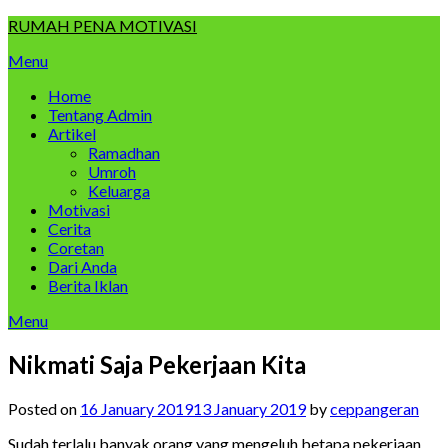
Skip
RUMAH PENA MOTIVASI
to
Menu
content
Home
Tentang Admin
Artikel
Ramadhan
Umroh
Keluarga
Motivasi
Cerita
Coretan
Dari Anda
Berita Iklan
Menu
Nikmati Saja Pekerjaan Kita
Posted on
16 January 2019
13 January 2019
by
ceppangeran
Sudah terlalu banyak orang yang mengeluh betapa pekerjaan