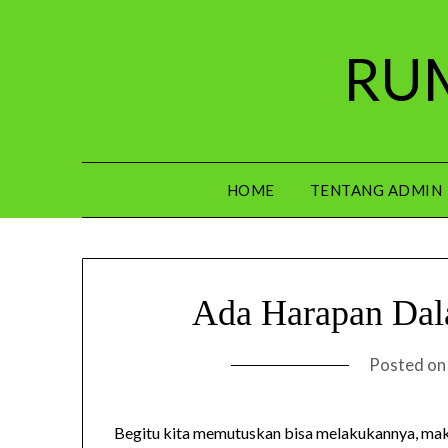
Skip
to
RUM
content
HOME
TENTANG ADMIN
Ada Harapan Dal
Posted o
Begitu kita memutuskan bisa melakukannya, maka