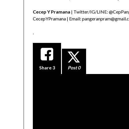
Cecep Y Pramana
| Twitter/IG/LINE: @CepPang
CecepYPramana | Email: pangeranpram@gmail.
.
Share
3
Post 0