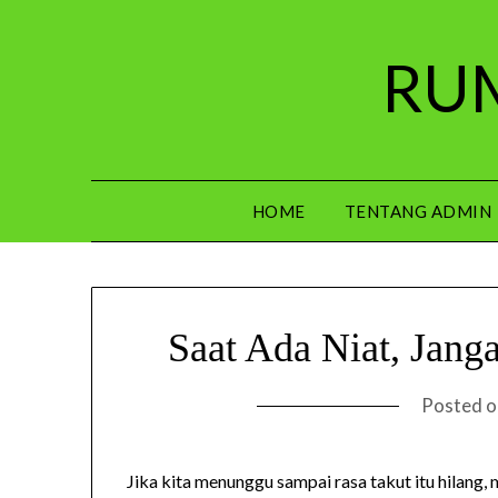
Skip
to
RUM
content
HOME
TENTANG ADMIN
Saat Ada Niat, Jan
Posted 
Jika kita menunggu sampai rasa takut itu hilang,