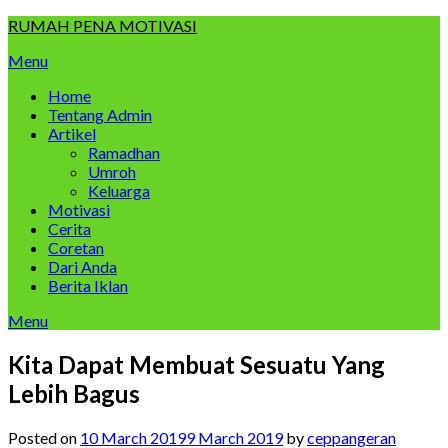
Skip
RUMAH PENA MOTIVASI
to
Menu
content
Home
Tentang Admin
Artikel
Ramadhan
Umroh
Keluarga
Motivasi
Cerita
Coretan
Dari Anda
Berita Iklan
Menu
Kita Dapat Membuat Sesuatu Yang
Lebih Bagus
Posted on
10 March 2019
9 March 2019
by
ceppangeran