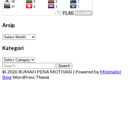
Arsip
Arsip
Kategori
Kategori
Search
for:
© 2026 RUMAH PENA MOTIVASI
| Powered by
Minimalist
Blog
WordPress Theme