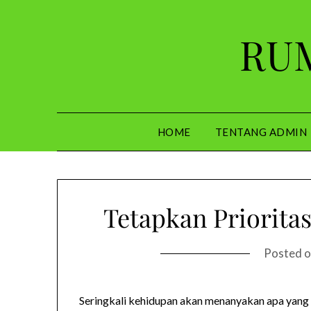
Skip
to
RUM
content
HOME
TENTANG ADMIN
Tetapkan Priorita
Posted 
Seringkali kehidupan akan menanyakan apa yang pe