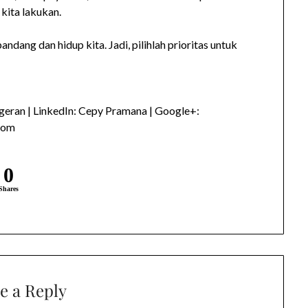
 kita lakukan.
ndang dan hidup kita. Jadi, pilihlah prioritas untuk
eran | LinkedIn: Cepy Pramana | Google+:
com
0
Shares
e a Reply