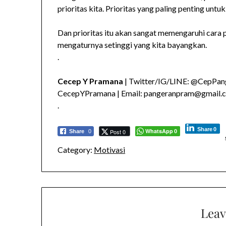
prioritas kita. Prioritas yang paling penting untuk
Dan prioritas itu akan sangat memengaruhi cara pa
mengaturnya setinggi yang kita bayangkan.
.
Cecep Y Pramana
| Twitter/IG/LINE: @CepPang
CecepYPramana | Email: pangeranpram@gmail.
.
Share
0
WhatsApp
Post 0
Share
0
0
Category:
Motivasi
Leav