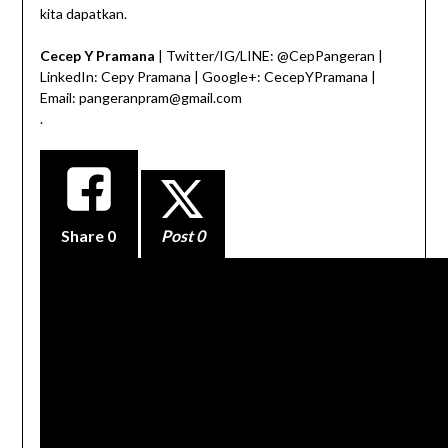
kita dapatkan.
Cecep Y Pramana
| Twitter/IG/LINE: @CepPangeran |
LinkedIn: Cepy Pramana | Google+: CecepYPramana |
Email: pangeranpram@gmail.com
.
Share
0
Post 0