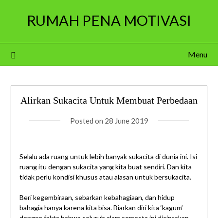
Skip
RUMAH PENA MOTIVASI
to
content
Menu
Alirkan Sukacita Untuk Membuat Perbedaan
Posted on
28 June 2019
Selalu ada ruang untuk lebih banyak sukacita di dunia ini. Isi
ruang itu dengan sukacita yang kita buat sendiri. Dan kita
tidak perlu kondisi khusus atau alasan untuk bersukacita.
Beri kegembiraan, sebarkan kebahagiaan, dan hidup
bahagia hanya karena kita bisa. Biarkan diri kita ‘kagum’
dengan fakta bahwa seluruh alam semesta ini diciptakan