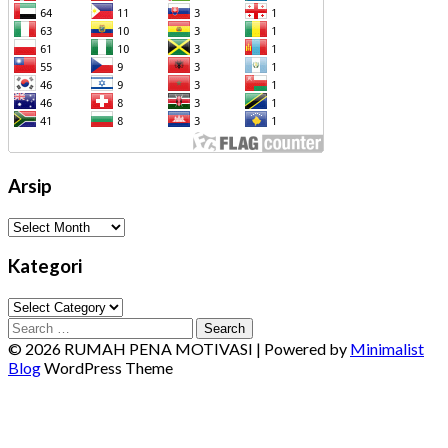
Arsip
Arsip
Kategori
Kategori
Search
for:
© 2026 RUMAH PENA MOTIVASI
| Powered by
Minimalist
Blog
WordPress Theme