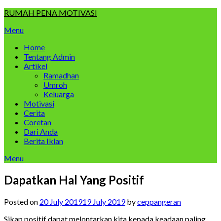
Skip
RUMAH PENA MOTIVASI
to
Menu
content
Home
Tentang Admin
Artikel
Ramadhan
Umroh
Keluarga
Motivasi
Cerita
Coretan
Dari Anda
Berita Iklan
Menu
Dapatkan Hal Yang Positif
Posted on
20 July 2019
19 July 2019
by
ceppangeran
Sikap positif dapat melontarkan kita kepada keadaan paling