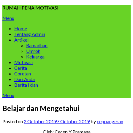
Skip
RUMAH PENA MOTIVASI
to
Menu
content
Home
Tentang Admin
Artikel
Ramadhan
Umroh
Keluarga
Motivasi
Cerita
Coretan
Dari Anda
Berita Iklan
Menu
Belajar dan Mengetahui
Posted on
2 October 2019
7 October 2019
by
ceppangeran
Oleh: Cecep Y Pramana