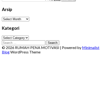
Arsip
Arsip
Kategori
Kategori
Search
for:
© 2026 RUMAH PENA MOTIVASI
| Powered by
Minimalist
Blog
WordPress Theme