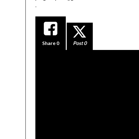
.
Share
0
Post 0