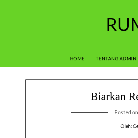
Skip
to
RUM
content
HOME
TENTANG ADMIN
Biarkan Re
Posted o
Oleh: C