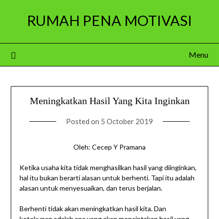
Skip
RUMAH PENA MOTIVASI
to
content
Menu
Meningkatkan Hasil Yang Kita Inginkan
Posted on
5 October 2019
Oleh: Cecep Y Pramana
Ketika usaha kita tidak menghasilkan hasil yang diinginkan,
hal itu bukan berarti alasan untuk berhenti. Tapi itu adalah
alasan untuk menyesuaikan, dan terus berjalan.
Berhenti tidak akan meningkatkan hasil kita. Dan
ketekunan adalah apa yang akan menciptakan hasil yang