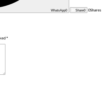
0
Shares
WhatsApp
0
Share
0
rked
*