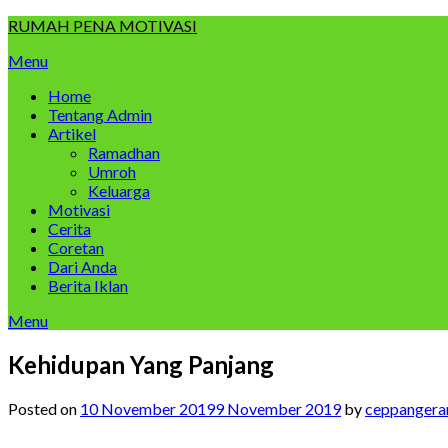
Skip
RUMAH PENA MOTIVASI
to
Menu
content
Home
Tentang Admin
Artikel
Ramadhan
Umroh
Keluarga
Motivasi
Cerita
Coretan
Dari Anda
Berita Iklan
Menu
Kehidupan Yang Panjang
Posted on
10 November 2019
9 November 2019
by
ceppangera