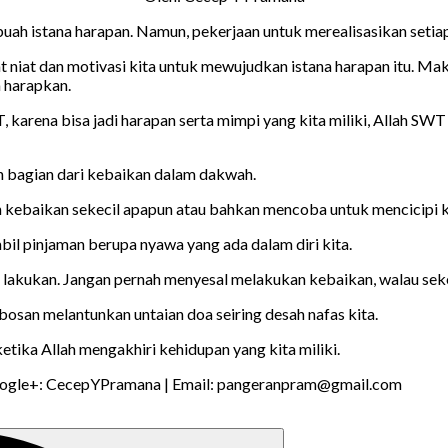
ah istana harapan. Namun, pekerjaan untuk merealisasikan setiap 
t niat dan motivasi kita untuk mewujudkan istana harapan itu. Maka
a harapkan.
arena bisa jadi harapan serta mimpi yang kita miliki, Allah SWT t
an bagian dari kebaikan dalam dakwah.
 kebaikan sekecil apapun atau bahkan mencoba untuk mencicipi 
il pinjaman berupa nyawa yang ada dalam diri kita.
dan lakukan. Jangan pernah menyesal melakukan kebaikan, walau sek
osan melantunkan untaian doa seiring desah nafas kita.
ika Allah mengakhiri kehidupan yang kita miliki.
oogle+: CecepYPramana | Email: pangeranpram@gmail.com