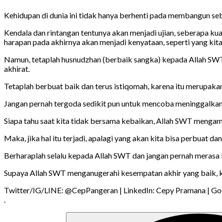
Kehidupan di dunia ini tidak hanya berhenti pada membangun sebu
Kendala dan rintangan tentunya akan menjadi ujian, seberapa kua
harapan pada akhirnya akan menjadi kenyataan, seperti yang kit
Namun, tetaplah husnudzhan (berbaik sangka) kepada Allah SWT, k
akhirat.
Tetaplah berbuat baik dan terus istiqomah, karena itu merupak
Jangan pernah tergoda sedikit pun untuk mencoba meninggalkan
Siapa tahu saat kita tidak bersama kebaikan, Allah SWT mengamb
Maka, jika hal itu terjadi, apalagi yang akan kita bisa perbuat 
Berharaplah selalu kepada Allah SWT dan jangan pernah merasa b
Supaya Allah SWT menganugerahi kesempatan akhir yang baik, ket
Twitter/IG/LINE: @CepPangeran | LinkedIn: Cepy Pramana | G
.