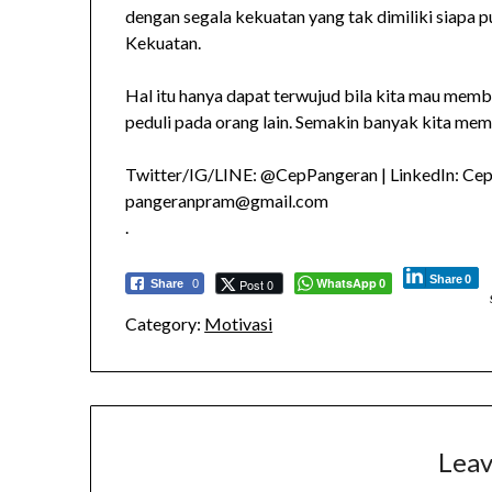
dengan segala kekuatan yang tak dimiliki siapa 
Kekuatan.
Hal itu hanya dapat terwujud bila kita mau mem
peduli pada orang lain. Semakin banyak kita mem
Twitter/IG/LINE: @CepPangeran | LinkedIn: Ce
pangeranpram@gmail.com
.
Share
0
WhatsApp
Post 0
Share
0
0
Category:
Motivasi
Leav