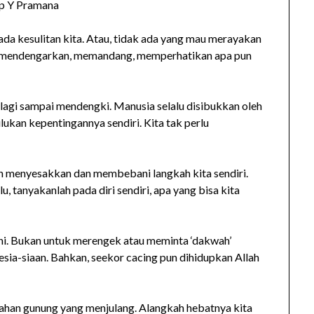
p Y Pramana
ada kesulitan kita. Atau, tidak ada yang mau merayakan
dia mendengarkan, memandang, memperhatikan apa pun
alagi sampai mendengki. Manusia selalu disibukkan oleh
kan kepentingannya sendiri. Kita tak perlu
an menyesakkan dan membebani langkah kita sendiri.
lu, tanyakanlah pada diri sendiri, apa yang bisa kita
sini. Bukan untuk merengek atau meminta ‘dakwah’
sia-siaan. Bahkan, seekor cacing pun dihidupkan Allah
ahan gunung yang menjulang. Alangkah hebatnya kita