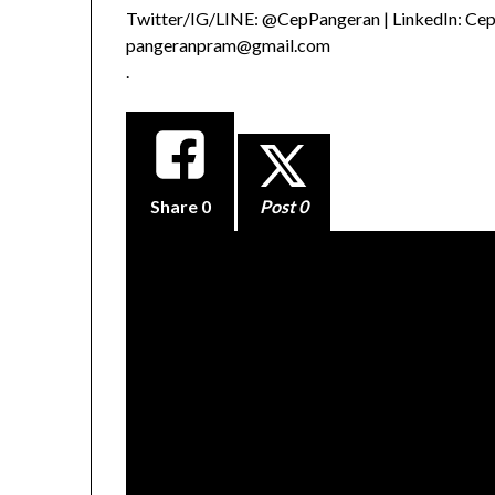
Twitter/IG/LINE: @CepPangeran | LinkedIn: Ce
pangeranpram@gmail.com
.
Share
0
Post 0