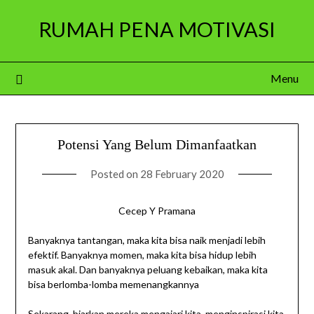
Skip
RUMAH PENA MOTIVASI
to
content
Menu
Potensi Yang Belum Dimanfaatkan
Posted on
28 February 2020
Cecep Y Pramana
Banyaknya tantangan, maka kita bisa naik menjadi lebih
efektif. Banyaknya momen, maka kita bisa hidup lebih
masuk akal. Dan banyaknya peluang kebaikan, maka kita
bisa berlomba-lomba memenangkannya
Sekarang, biarkan mereka mengajari kita, menginspirasi kita