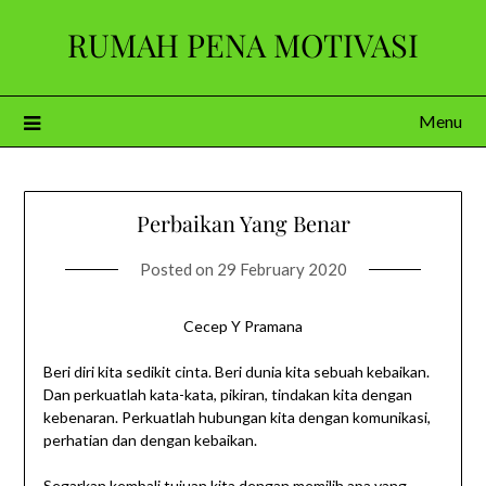
Skip
RUMAH PENA MOTIVASI
to
content
Menu
Perbaikan Yang Benar
Posted on
29 February 2020
Cecep Y Pramana
Beri diri kita sedikit cinta. Beri dunia kita sebuah kebaikan.
Dan perkuatlah kata-kata, pikiran, tindakan kita dengan
kebenaran. Perkuatlah hubungan kita dengan komunikasi,
perhatian dan dengan kebaikan.
Segarkan kembali tujuan kita dengan memilih apa yang