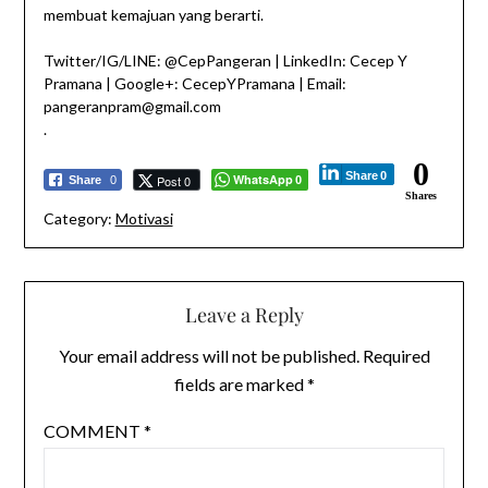
membuat kemajuan yang berarti.
Twitter/IG/LINE: @CepPangeran | LinkedIn: Cecep Y
Pramana | Google+: CecepYPramana | Email:
pangeranpram@gmail.com
.
0
Share
0
WhatsApp
Post 0
Share
0
0
Shares
Category:
Motivasi
Leave a Reply
Your email address will not be published.
Required
fields are marked
*
COMMENT
*