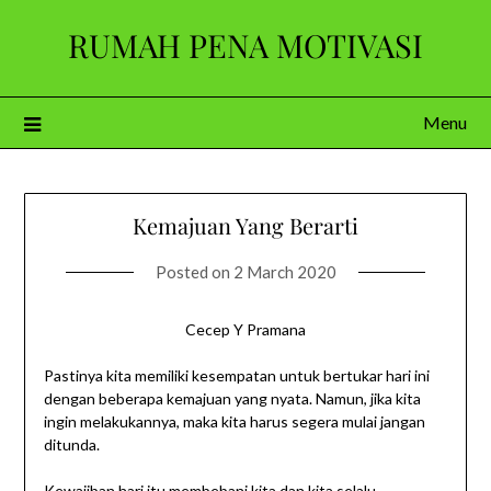
Skip
RUMAH PENA MOTIVASI
to
content
Menu
Kemajuan Yang Berarti
Posted on
2 March 2020
Cecep Y Pramana
Pastinya kita memiliki kesempatan untuk bertukar hari ini
dengan beberapa kemajuan yang nyata. Namun, jika kita
ingin melakukannya, maka kita harus segera mulai jangan
ditunda.
Kewajiban hari itu membebani kita dan kita selalu