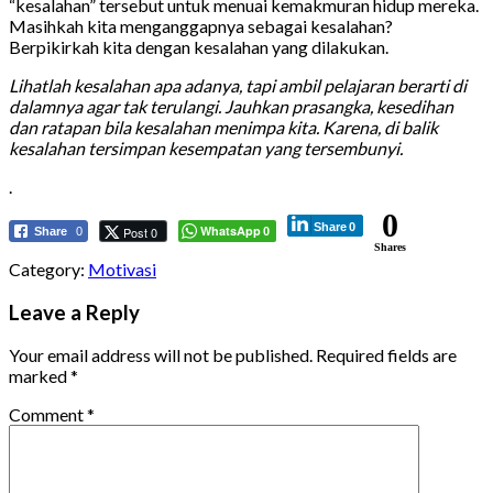
“kesalahan” tersebut untuk menuai kemakmuran hidup mereka.
Masihkah kita menganggapnya sebagai kesalahan?
Berpikirkah kita dengan kesalahan yang dilakukan.
Lihatlah kesalahan apa adanya, tapi ambil pelajaran berarti di
dalamnya agar tak terulangi. Jauhkan prasangka, kesedihan
dan ratapan bila kesalahan menimpa kita. Karena, di balik
kesalahan tersimpan kesempatan yang tersembunyi.
.
0
Share
0
WhatsApp
Post 0
Share
0
0
Shares
Category:
Motivasi
Leave a Reply
Your email address will not be published.
Required fields are
marked
*
Comment
*