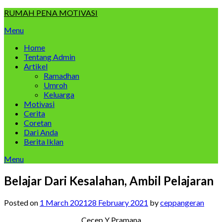
Skip
RUMAH PENA MOTIVASI
to
Menu
content
Home
Tentang Admin
Artikel
Ramadhan
Umroh
Keluarga
Motivasi
Cerita
Coretan
Dari Anda
Berita Iklan
Menu
Belajar Dari Kesalahan, Ambil Pelajaran
Posted on
1 March 2021
28 February 2021
by
ceppangeran
Cecep Y Pramana