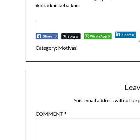
ikhtiarkan kebaikan.
.
Share
0
WhatsApp
Post 0
Share
0
0
Category:
Motivasi
Leav
Your email address will not be 
COMMENT
*