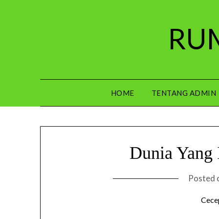
Skip
to
RUM
content
HOME
TENTANG ADMIN
Dunia Yang 
Posted 
Cece