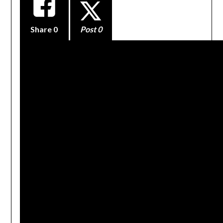
Share
0
Post 0