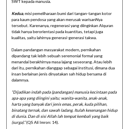
SWT kepada manusia.
Kedua
, misi pemeliharaan bumi dari tangan-tangan kotor
para kaum pendosa yang akan merusak warisanNya
tersebut. Karenanya, regenerasi yang diinginkan Alquran
tidak hanya berorientasi pada kuantitas, tetapi juga
kualitas, yaitu lahirnya generasi-generasi takwa.
Dalam pandangan masyarakat modern, pernikahan
dipandang tak lebih sebuah seremonial formal yang
menandai berakhirnya masa lajang seseorang. Atau lebih
dari itu, pernikahan dianggap sebagai institusi, dimana dua
insan berlainan jenis dinyatakan sah hidup bersama di
dalamnya.
“Dijadikan indah pada (pandangan) manusia kecintaan pada
apa-apa yang diingini yaitu; wanita-wanita, anak-anak,
harta yang banyak dari jenis emas, perak, kuda pilihan,
binatang ternak, dan sawah ladang. Itulah kesenangan hidup
di dunia. Dan di sisi Allah lah tempat kembali yang baik
(surga).“
(QS Ali Imron: 14).