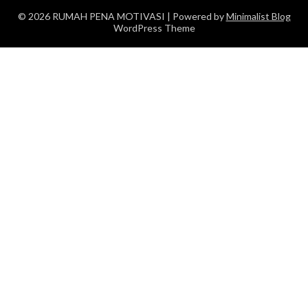
© 2026 RUMAH PENA MOTIVASI
| Powered by
Minimalist Blog
WordPress Theme