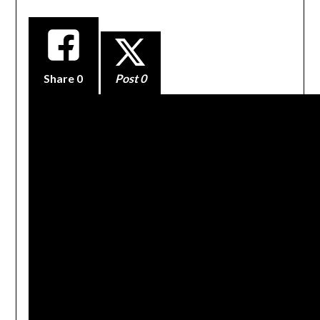
Share
0
Post 0