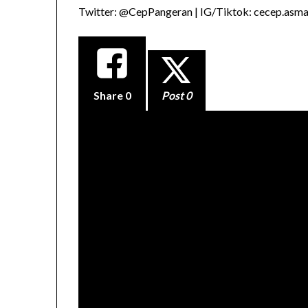
Twitter: @CepPangeran | IG/Tiktok: cecep.asmad
Share
0
Post 0