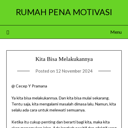
Skip
RUMAH PENA MOTIVASI
to
content
Menu
Kita Bisa Melakukannya
Posted on
12 November 2024
@ Cecep Y Pramana
Ya kita bisa melakukannya. Dan kita bisa mulai sekarang.
Tentu saja, kita mengalami masalah dimasa lalu. Namun, kita
selalu ada cara untuk melewati semuanya.
Ketika itu cukup penting dan berarti bagi kita, maka kita
akan menemukan jalan. Ada langkah positif dan efektif yang