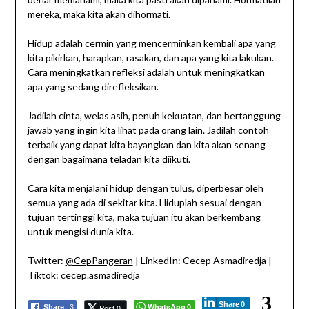
mereka, maka kita akan dihormati.
Hidup adalah cermin yang mencerminkan kembali apa yang
kita pikirkan, harapkan, rasakan, dan apa yang kita lakukan.
Cara meningkatkan refleksi adalah untuk meningkatkan
apa yang sedang direfleksikan.
Jadilah cinta, welas asih, penuh kekuatan, dan bertanggung
jawab yang ingin kita lihat pada orang lain. Jadilah contoh
terbaik yang dapat kita bayangkan dan kita akan senang
dengan bagaimana teladan kita diikuti.
Cara kita menjalani hidup dengan tulus, diperbesar oleh
semua yang ada di sekitar kita. Hiduplah sesuai dengan
tujuan tertinggi kita, maka tujuan itu akan berkembang
untuk mengisi dunia kita.
Twitter:
@CepPangeran
| LinkedIn: Cecep Asmadiredja |
Tiktok: cecep.asmadiredja
3
Share
0
WhatsApp
Post 0
Share
3
0