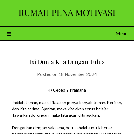
Skip
RUMAH PENA MOTIVASI
to
content
Menu
Isi Dunia Kita Dengan Tulus
Posted on
18 November 2024
@ Cecep Y Pramana
Jadilah teman, maka kita akan punya banyak teman. Berikan,
dan kita terima. Ajarkan, maka kita akan terus belajar.
Tawarkan dorongan, maka kita akan ditinggikan.
Dengarkan dengan saksama, berusahalah untuk benar-
benar memahami, maka kita pasti akan dipahami. Hormatilah