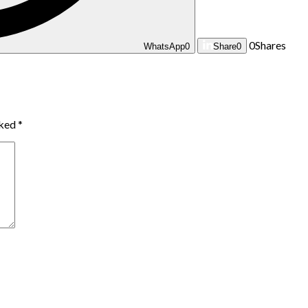
0
Shares
WhatsApp
0
Share
0
rked
*