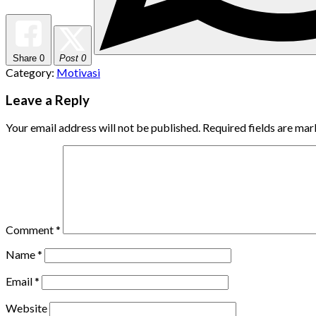
Share
0
Post 0
Category:
Motivasi
Leave a Reply
Your email address will not be published.
Required fields are ma
Comment
*
Name
*
Email
*
Website