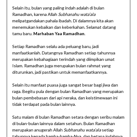
Selain itu, bulan yang paling indah adalah di bulan
Ramadhan, karena Allah
Subhanahu wata’ala
melipatgandakan pahala ibadah. Di dalamnya kita akan
menemukan kebaikan dan keberkahan. Selamat datang
tamu baru.
Marhaban Yaa Ramadhan
.
Setiap Ramadhan selalu ada peluang baru, jadi
manfaatkanlah. Datangnya Ramadhan setiap tahunnya
merupakan kebahagiaan terindah yang diimpikan umat
Islam. Ramadhan juga merupakan bulan rahmat yang
diturunkan, jadi pastikan untuk memanfaatkannya.
Selain itu manfaat puasa juga sangat besar bagi jiwa dan
raga. Begitu pula dengan bulan Ramadhan yang merupakan
bulan pembebasan dari api neraka, dan keistimewaan ini
tidak terdapat pada bulan lainnya.
Satu malam di bulan Ramadhan setara dengan seribu malam
di bulan-bulan lainnya dalam setahun. Bulan Ramadhan
merupakan anugerah Allah
Subhanahu wata’ala
setiap
tahunnya kepada hamba-hamba-Nya, dan betapa indahnya