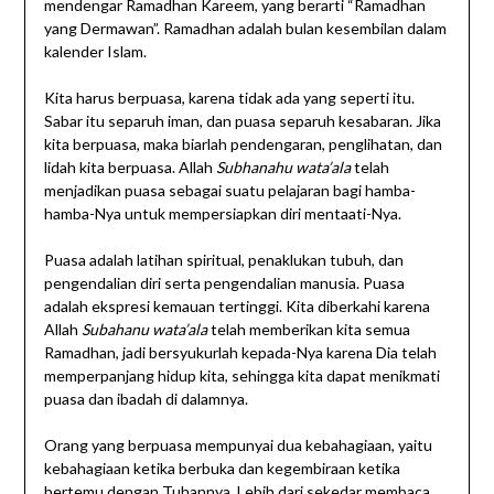
mendengar Ramadhan Kareem, yang berarti “Ramadhan
yang Dermawan”. Ramadhan adalah bulan kesembilan dalam
kalender Islam.
Kita harus berpuasa, karena tidak ada yang seperti itu.
Sabar itu separuh iman, dan puasa separuh kesabaran. Jika
kita berpuasa, maka biarlah pendengaran, penglihatan, dan
lidah kita berpuasa. Allah
Subhanahu wata’ala
telah
menjadikan puasa sebagai suatu pelajaran bagi hamba-
hamba-Nya untuk mempersiapkan diri mentaati-Nya.
Puasa adalah latihan spiritual, penaklukan tubuh, dan
pengendalian diri serta pengendalian manusia. Puasa
adalah ekspresi kemauan tertinggi. Kita diberkahi karena
Allah
Subahanu wata’ala
telah memberikan kita semua
Ramadhan, jadi bersyukurlah kepada-Nya karena Dia telah
memperpanjang hidup kita, sehingga kita dapat menikmati
puasa dan ibadah di dalamnya.
Orang yang berpuasa mempunyai dua kebahagiaan, yaitu
kebahagiaan ketika berbuka dan kegembiraan ketika
bertemu dengan Tuhannya. Lebih dari sekedar membaca