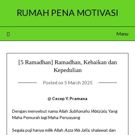
Skip
RUMAH PENA MOTIVASI
to
content
Menu
[5 Ramadhan] Ramadhan, Kebaikan dan
Kepedulian
Posted on
5 March 2025
@
Cecep Y. Pramana
Dengan menyebut nama Allah
Subhanahu Wata’ala
, Yang
Maha Pemurah lagi Maha Penyayang
Segala puji hanya milik Allah
Azza Wa Jalla
, shalawat dan