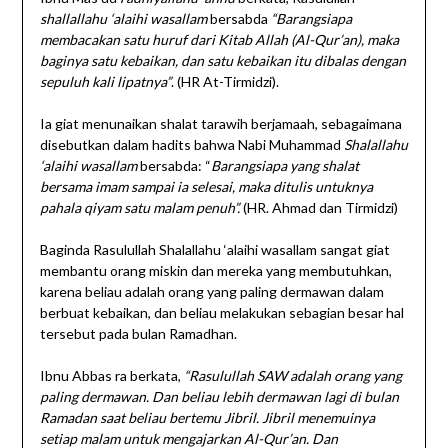
shallallahu ‘alaihi wasallam
bersabda
“Barangsiapa
membacakan satu huruf dari Kitab Allah (Al-Qur’an), maka
baginya satu kebaikan, dan satu kebaikan itu dibalas dengan
sepuluh kali lipatnya”
. (HR At-Tirmidzi).
Ia giat menunaikan shalat tarawih berjamaah, sebagaimana
disebutkan dalam hadits bahwa Nabi Muhammad
Shalallahu
‘alaihi wasallam
bersabda: “
Barangsiapa yang shalat
bersama imam sampai ia selesai, maka ditulis untuknya
pahala qiyam satu malam penuh”.
(HR. Ahmad dan Tirmidzi)
Baginda Rasulullah Shalallahu ‘alaihi wasallam sangat giat
membantu orang miskin dan mereka yang membutuhkan,
karena beliau adalah orang yang paling dermawan dalam
berbuat kebaikan, dan beliau melakukan sebagian besar hal
tersebut pada bulan Ramadhan.
Ibnu Abbas ra berkata,
“Rasulullah SAW adalah orang yang
paling dermawan. Dan beliau lebih dermawan lagi di bulan
Ramadan saat beliau bertemu Jibril. Jibril menemuinya
setiap malam untuk mengajarkan Al-Qur’an. Dan