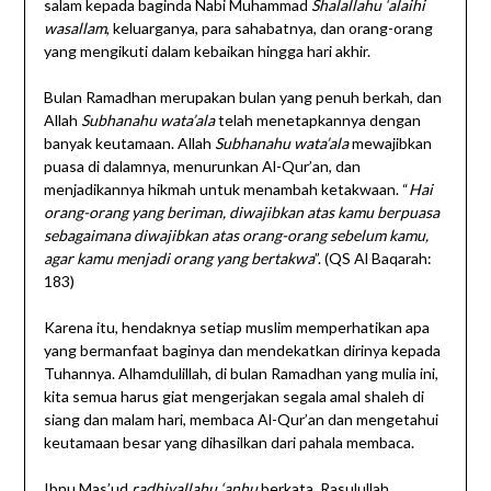
salam kepada baginda Nabi Muhammad
Shalallahu ‘alaihi
wasallam
, keluarganya, para sahabatnya, dan orang-orang
yang mengikuti dalam kebaikan hingga hari akhir.
Bulan Ramadhan merupakan bulan yang penuh berkah, dan
Allah
Subhanahu wata’ala
telah menetapkannya dengan
banyak keutamaan. Allah
Subhanahu wata’ala
mewajibkan
puasa di dalamnya, menurunkan Al-Qur’an, dan
menjadikannya hikmah untuk menambah ketakwaan. “
Hai
orang-orang yang beriman, diwajibkan atas kamu berpuasa
sebagaimana diwajibkan atas orang-orang sebelum kamu,
agar kamu menjadi orang yang bertakwa
”. (QS Al Baqarah:
183)
Karena itu, hendaknya setiap muslim memperhatikan apa
yang bermanfaat baginya dan mendekatkan dirinya kepada
Tuhannya. Alhamdulillah, di bulan Ramadhan yang mulia ini,
kita semua harus giat mengerjakan segala amal shaleh di
siang dan malam hari, membaca Al-Qur’an dan mengetahui
keutamaan besar yang dihasilkan dari pahala membaca.
Ibnu Mas’ud
radhiyallahu ‘anhu
berkata, Rasulullah