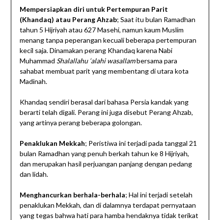
Mempersiapkan diri untuk Pertempuran Parit
(Khandaq) atau Perang Ahzab
; Saat itu bulan Ramadhan
tahun 5 Hijriyah atau 627 Masehi, namun kaum Muslim
menang tanpa peperangan kecuali beberapa pertempuran
kecil saja. Dinamakan perang Khandaq karena Nabi
Muhammad
Shalallahu ‘alahi wasallam
bersama para
sahabat membuat parit yang membentang di utara kota
Madinah.
Khandaq sendiri berasal dari bahasa Persia kandak yang
berarti telah digali. Perang ini juga disebut Perang Ahzab,
yang artinya perang beberapa golongan.
Penaklukan Mekkah
; Peristiwa ini terjadi pada tanggal 21
bulan Ramadhan yang penuh berkah tahun ke 8 Hijriyah,
dan merupakan hasil perjuangan panjang dengan pedang
dan lidah.
Menghancurkan berhala-berhala
; Hal ini terjadi setelah
penaklukan Mekkah, dan di dalamnya terdapat pernyataan
yang tegas bahwa hati para hamba hendaknya tidak terikat