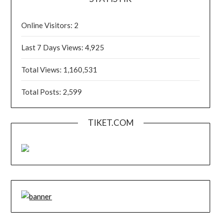
Online Visitors:
2
Last 7 Days Views:
4,925
Total Views:
1,160,531
Total Posts:
2,599
TIKET.COM