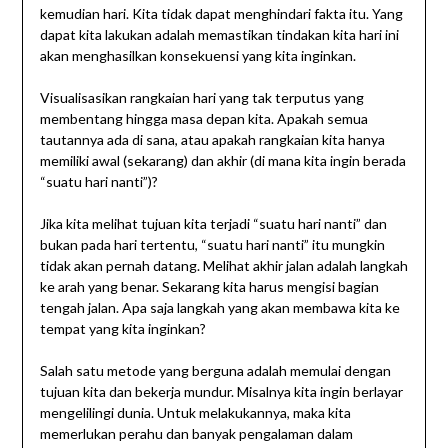
kemudian hari. Kita tidak dapat menghindari fakta itu. Yang
dapat kita lakukan adalah memastikan tindakan kita hari ini
akan menghasilkan konsekuensi yang kita inginkan.
Visualisasikan rangkaian hari yang tak terputus yang
membentang hingga masa depan kita. Apakah semua
tautannya ada di sana, atau apakah rangkaian kita hanya
memiliki awal (sekarang) dan akhir (di mana kita ingin berada
“suatu hari nanti”)?
Jika kita melihat tujuan kita terjadi “suatu hari nanti” dan
bukan pada hari tertentu, “suatu hari nanti” itu mungkin
tidak akan pernah datang. Melihat akhir jalan adalah langkah
ke arah yang benar. Sekarang kita harus mengisi bagian
tengah jalan. Apa saja langkah yang akan membawa kita ke
tempat yang kita inginkan?
Salah satu metode yang berguna adalah memulai dengan
tujuan kita dan bekerja mundur. Misalnya kita ingin berlayar
mengelilingi dunia. Untuk melakukannya, maka kita
memerlukan perahu dan banyak pengalaman dalam