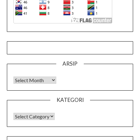
ARSIP
Arsip
KATEGORI
KATEGORI