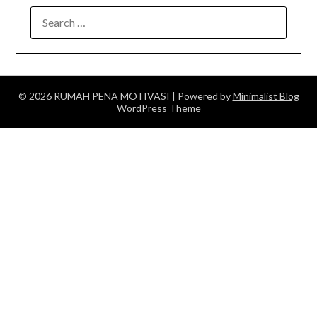
SEARCH
FOR:
© 2026 RUMAH PENA MOTIVASI
| Powered by
Minimalist Blog
WordPress Theme