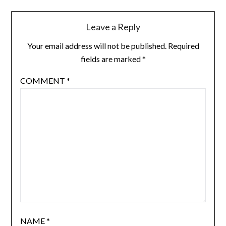
Leave a Reply
Your email address will not be published.
Required
fields are marked
*
COMMENT
*
NAME
*