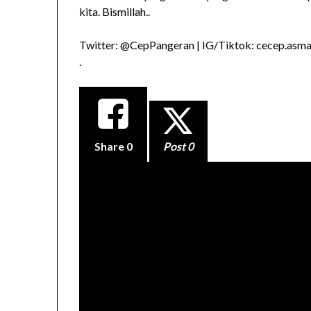
kita. Bismillah..
Twitter: @CepPangeran | IG/Tiktok: cecep.asma
.
Share
0
Post 0