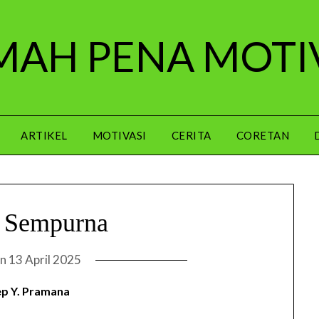
AH PENA MOTI
ARTIKEL
MOTIVASI
CERITA
CORETAN
n Sempurna
on
13 April 2025
p Y. Pramana