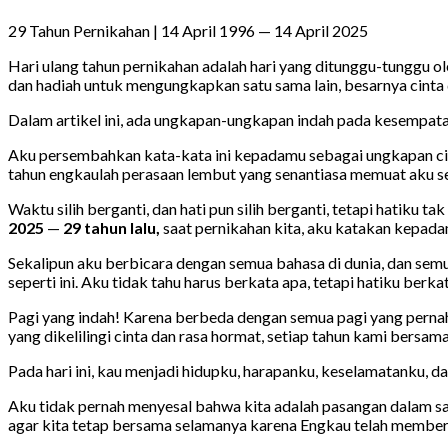
29 Tahun Pernikahan | 14 April 1996 — 14 April 2025
Hari ulang tahun pernikahan adalah hari yang ditunggu-tunggu ol
dan hadiah untuk mengungkapkan satu sama lain, besarnya cinta 
Dalam artikel ini, ada ungkapan-ungkapan indah pada kesempatan
Aku persembahkan kata-kata ini kepadamu sebagai ungkapan cin
tahun engkaulah perasaan lembut yang senantiasa memuat aku se
Waktu silih berganti, dan hati pun silih berganti, tetapi hatiku 
2025
—
29 tahun lalu,
saat pernikahan kita, aku katakan kepada
Sekalipun aku berbicara dengan semua bahasa di dunia, dan sem
seperti ini. Aku tidak tahu harus berkata apa, tetapi hatiku ber
Pagi yang indah! Karena berbeda dengan semua pagi yang pernah b
yang dikelilingi cinta dan rasa hormat, setiap tahun kami bersama
Pada hari ini, kau menjadi hidupku, harapanku, keselamatanku, 
Aku tidak pernah menyesal bahwa kita adalah pasangan dalam sat
agar kita tetap bersama selamanya karena Engkau telah memberik