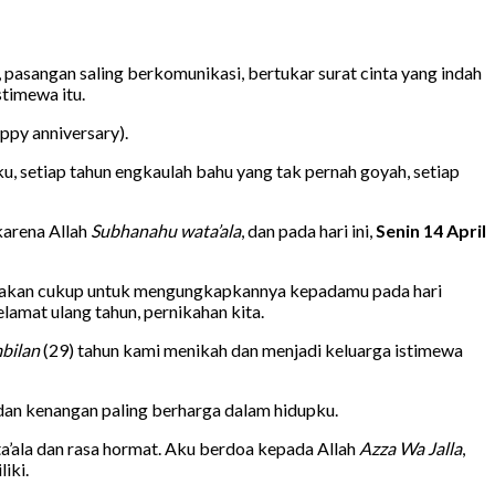
 pasangan saling berkomunikasi, bertukar surat cinta yang indah
stimewa itu.
ppy anniversary).
 setiap tahun engkaulah bahu yang tak pernah goyah, setiap
 karena Allah
Subhanahu wata’ala
, dan pada hari ini,
Senin 14 April
idak akan cukup untuk mengungkapkannya kepadamu pada hari
lamat ulang tahun, pernikahan kita.
bilan
(29) tahun kami menikah dan menjadi keluarga istimewa
 dan kenangan paling berharga dalam hidupku.
a’ala dan rasa hormat. Aku berdoa kepada Allah
Azza Wa Jalla
,
iki.