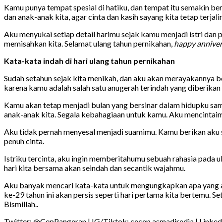
Kamu punya tempat spesial di hatiku, dan tempat itu semakin b
dan anak-anak kita, agar cinta dan kasih sayang kita tetap terjal
Aku menyukai setiap detail harimu sejak kamu menjadi istri dan
memisahkan kita. Selamat ulang tahun pernikahan,
happy anniver
Kata-kata indah di hari ulang tahun pernikahan
Sudah setahun sejak kita menikah, dan aku akan merayakannya b
karena kamu adalah salah satu anugerah terindah yang diberikan
Kamu akan tetap menjadi bulan yang bersinar dalam hidupku samp
anak-anak kita. Segala kebahagiaan untuk kamu. Aku mencintaimu.
Aku tidak pernah menyesal menjadi suamimu. Kamu berikan aku s
penuh cinta.
Istriku tercinta, aku ingin memberitahumu sebuah rahasia pada u
hari kita bersama akan seindah dan secantik wajahmu.
Aku banyak mencari kata-kata untuk mengungkapkan apa yang a
ke-29 tahun ini akan persis seperti hari pertama kita bertemu. Set
Bismillah..
Twitter: @CepPangeran | IG/Tiktok: cecep.asmadiredja | Linked