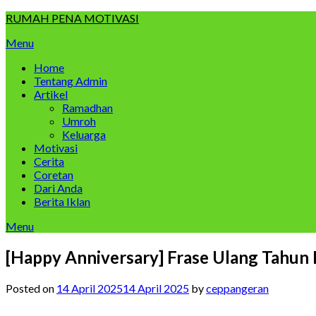
Skip
RUMAH PENA MOTIVASI
to
Menu
content
Home
Tentang Admin
Artikel
Ramadhan
Umroh
Keluarga
Motivasi
Cerita
Coretan
Dari Anda
Berita Iklan
Menu
[Happy Anniversary] Frase Ulang Tahun
Posted on
14 April 2025
14 April 2025
by
ceppangeran