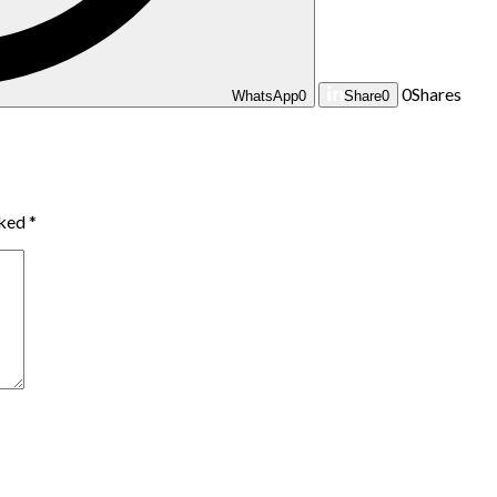
0
Shares
WhatsApp
0
Share
0
rked
*