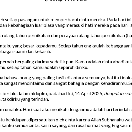
eh setiap pasangan untuk memperbarui cinta mereka. Pada hari ini,
dan kebahagiaan luar biasa yang merasuki hati mereka pada hari i
 ulang tahun pernikahan dan perayaan ulang tahun pernikahan (ha
taku yang besar kepadamu. Setiap tahun engkaulah kebanggaanku,
bagai suami dan kekasih.
tak pernah berpaling darimu sedetik pun. Kamu adalah cinta abadiku
mu, setiap tahun kamu adalah separuh diriku.
ua bahasa orang yang paling fasih di antara semuanya, hal itu t
kata sangat mencintaimu dan sangat bahagia dengan kehadiranmu. Se
erlalu dalam hidupku, pada hari ini, 14 April 2025,
duapuluh sem
, takdirku yang terindah.
dan rumahku. Hari saat aku menikah denganmu adalah hari terindah
u kehidupan, dipersatukan oleh cinta karena Allah Subhanahu wat
anku semua cinta, kasih sayang, dan rasa hormat yang Engkau mil