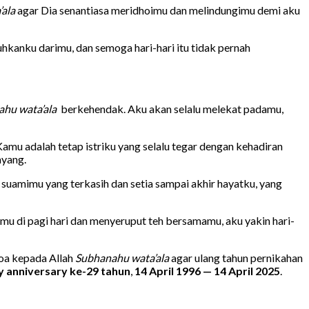
ala
agar Dia senantiasa meridhoimu dan melindungimu demi aku
hkanku darimu, dan semoga hari-hari itu tidak pernah
ahu wata’ala
berkehendak. Aku akan selalu melekat padamu,
amu adalah tetap istriku yang selalu tegar dengan kehadiran
ayang.
uamimu yang terkasih dan setia sampai akhir hayatku, yang
hmu di pagi hari dan menyeruput teh bersamamu, aku yakin hari-
oa kepada Allah
Subhanahu wata’ala
agar ulang tahun pernikahan
 anniversary ke-29 tahun
,
14 April 1996 — 14 April 2025
.