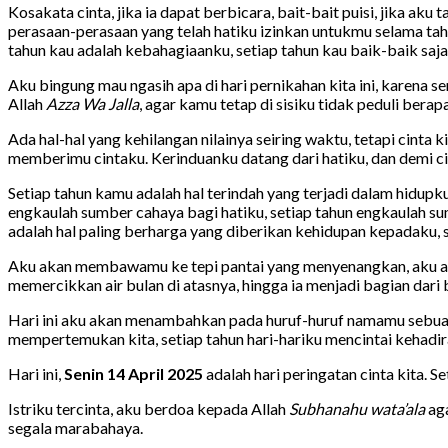
Kosakata cinta, jika ia dapat berbicara, bait-bait puisi, jika 
perasaan-perasaan yang telah hatiku izinkan untukmu selama tahu
tahun kau adalah kebahagiaanku, setiap tahun kau baik-baik saja
Aku bingung mau ngasih apa di hari pernikahan kita ini, karena 
Allah
Azza Wa Jalla
, agar kamu tetap di sisiku tidak peduli berap
Ada hal-hal yang kehilangan nilainya seiring waktu, tetapi cin
memberimu cintaku. Kerinduanku datang dari hatiku, dan demi cin
Setiap tahun kamu adalah hal terindah yang terjadi dalam hidupk
engkaulah sumber cahaya bagi hatiku, setiap tahun engkaulah s
adalah hal paling berharga yang diberikan kehidupan kepadaku, 
Aku akan membawamu ke tepi pantai yang menyenangkan, aku aka
memercikkan air bulan di atasnya, hingga ia menjadi bagian dari
Hari ini aku akan menambahkan pada huruf-huruf namamu sebuah k
mempertemukan kita, setiap tahun hari-hariku mencintai kehadiran
Hari ini,
Senin 14 April 2025
adalah hari peringatan cinta kita. S
Istriku tercinta, aku berdoa kepada Allah
Subhanahu wata’ala
aga
segala marabahaya.