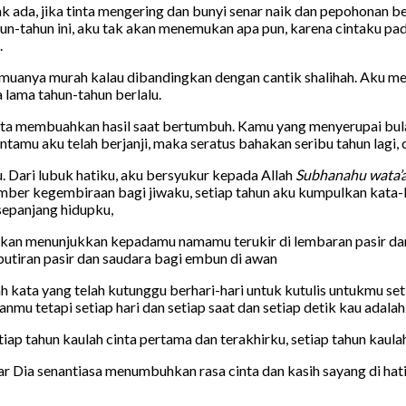
aku tak ada, jika tinta mengering dan bunyi senar naik dan pepoho
n-tahun ini, aku tak akan menemukan apa pun, karena cintaku padam
.
semuanya murah kalau dibandingkan dengan cantik shalihah. Aku me
a lama tahun-tahun berlalu.
ta kita membuahkan hasil saat bertumbuh. Kamu yang menyerupai bu
tamu aku telah berjanji, maka seratus bahakan seribu tahun lagi, 
u. Dari lubuk hatiku, aku bersyukur kepada Allah
Subhanahu wata’a
umber kegembiraan bagi jiwaku, setiap tahun aku kumpulkan kata
sepanjang hidupku,
n menunjukkan kepadamu namamu terukir di lembaran pasir dan di
 butiran pasir dan saudara bagi embun di awan
ata yang telah kutunggu berhari-hari untuk kutulis untukmu setia
mu tetapi setiap hari dan setiap saat dan setiap detik kau adalah
etiap tahun kaulah cinta pertama dan terakhirku, setiap tahun kaula
r Dia senantiasa menumbuhkan rasa cinta dan kasih sayang di hati k