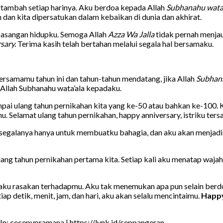
ertambah setiap harinya. Aku berdoa kepada Allah
Subhanahu wata’
in dan kita dipersatukan dalam kebaikan di dunia dan akhirat.
 pasangan hidupku. Semoga Allah
Azza Wa Jalla
tidak pernah menjau
sary.
Terima kasih telah bertahan melalui segala hal bersamaku.
ersamamu tahun ini dan tahun-tahun mendatang, jika Allah
Subhan
 Allah Subhanahu wata’ala kepadaku.
ai ulang tahun pernikahan kita yang ke-50 atau bahkan ke-100. K
 Selamat ulang tahun pernikahan, happy anniversary, istriku ters
egalanya hanya untuk membuatku bahagia, dan aku akan menjadi s
lang tahun pernikahan pertama kita. Setiap kali aku menatap waja
ku rasakan terhadapmu. Aku tak menemukan apa pun selain berd
iap detik, menit, jam, dan hari, aku akan selalu mencintaimu.
Happy
In: cecepypramana | https://lynk.id/ceppangeran