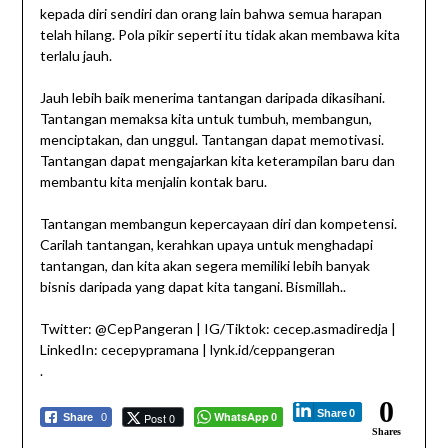
kepada diri sendiri dan orang lain bahwa semua harapan
telah hilang. Pola pikir seperti itu tidak akan membawa kita
terlalu jauh.
Jauh lebih baik menerima tantangan daripada dikasihani.
Tantangan memaksa kita untuk tumbuh, membangun,
menciptakan, dan unggul. Tantangan dapat memotivasi.
Tantangan dapat mengajarkan kita keterampilan baru dan
membantu kita menjalin kontak baru.
Tantangan membangun kepercayaan diri dan kompetensi.
Carilah tantangan, kerahkan upaya untuk menghadapi
tantangan, dan kita akan segera memiliki lebih banyak
bisnis daripada yang dapat kita tangani. Bismillah..
Twitter: @CepPangeran | IG/Tiktok: cecep.asmadiredja |
LinkedIn: cecepypramana | lynk.id/ceppangeran
.
0
Share
0
WhatsApp
Post 0
Share
0
0
Shares