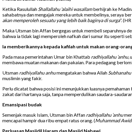
Ketika Rasulullah
Shallallahu ‘alaihi wasallam
berhijrah ke Madina
sahabatnya dan mengajak mereka untuk membelinya, seraya berk
akan memperoleh sesuatu yang lebih baik baginya di surga
”. (H
Maka Utsman bin Affan bergegas untuk membeli separuhnya deng
bahwa ia tidak lagi memperoleh nafkah dari sumur itu seperti s
Ia memberikannya kepada kafilah untuk makan orang-oran
Pada masa pemerintahan Umar bin Khattab
radhiyallahu ‘anhu
,
membawa muatan makanan dan pakaian. Para pedagang berlomba-
Utsman
radhiyallahu anhu
mengatakan bahwa Allah
Subhanahu 
muslimin yang fakir.
Perlu dicatat bahwa posisi ini menunjukkan luasnya pemahaman 
zakat dari hartanya saja, tanpa memperdulikan saudara-saudara
Emansipasi budak
Semenjak masuk Islam, Utsman bin Affan
radhiyallahu ‘anhu
meme
mencapai hampir dua ribu empat ratus orang. (
Muhammad Awida, F
Perluasan Masjidil Haram dan Masjid Nabawi