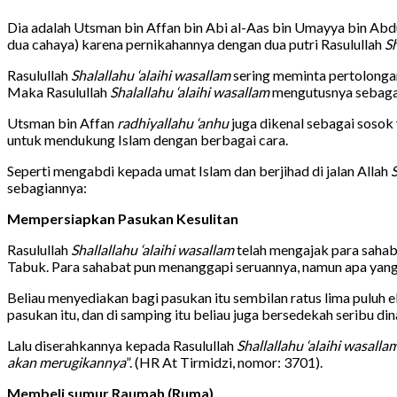
Dia adalah Utsman bin Affan bin Abi al-Aas bin Umayya bin Abdul
dua cahaya) karena pernikahannya dengan dua putri Rasulullah
Sh
Rasulullah
Shalallahu ‘alaihi wasallam
sering meminta pertolonga
Maka Rasulullah
Shalallahu ‘alaihi wasallam
mengutusnya sebagai
Utsman bin Affan
radhiyallahu ‘anhu
juga dikenal sebagai sosok
untuk mendukung Islam dengan berbagai cara.
Seperti mengabdi kepada umat Islam dan berjihad di jalan Allah
sebagiannya:
Mempersiapkan Pasukan Kesulitan
Rasulullah
Shallallahu ‘alaihi wasallam
telah mengajak para sahaba
Tabuk. Para sahabat pun menanggapi seruannya, namun apa ya
Beliau menyediakan bagi pasukan itu sembilan ratus lima puluh e
pasukan itu, dan di samping itu beliau juga bersedekah seribu din
Lalu diserahkannya kepada Rasulullah
Shallallahu ‘alaihi wasalla
akan merugikannya
”. (HR At Tirmidzi, nomor: 3701).
Membeli sumur Raumah (Ruma)