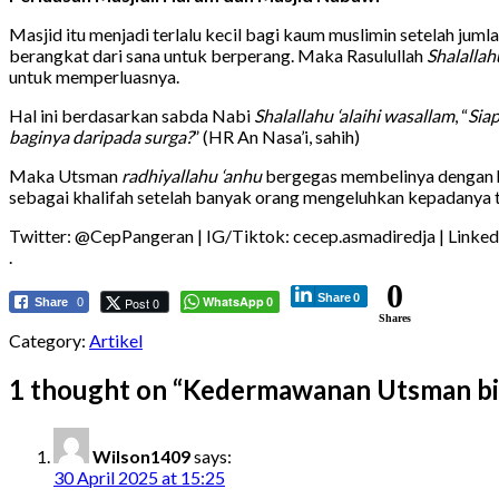
Masjid itu menjadi terlalu kecil bagi kaum muslimin setelah ju
berangkat dari sana untuk berperang. Maka Rasulullah
Shalallah
untuk memperluasnya.
Hal ini berdasarkan sabda Nabi
Shalallahu ‘alaihi wasallam
, “
Sia
baginya daripada surga?
” (HR An Nasa’i, sahih)
Maka Utsman
radhiyallahu ‘anhu
bergegas membelinya dengan har
sebagai khalifah setelah banyak orang mengeluhkan kepadanya te
Twitter: @CepPangeran | IG/Tiktok: cecep.asmadiredja | Linked
.
0
Share
0
WhatsApp
Post 0
Share
0
0
Shares
Category:
Artikel
1 thought on “
Kedermawanan Utsman bi
Wilson1409
says:
30 April 2025 at 15:25