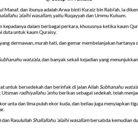
 Manaf, dan ibunya adalah Arwa binti Kuraiz bin Rabi’ah. Ia dike
alallahu ‘alaihi wasallam
, yaitu Ruqayyah dan Ummu Kulsum.
n kepadanya dalam berbagai perkara, khususnya ketika kaum Qu
 duta untuk kaum Quraisy.
 yang dermawan, murah hati, dan gemar membelanjakan hartanya di
Subhanahu wata’ala
, dan banyak sekali kejadian yang menunjukkan
t untuk bersedekah dan berinfak di jalan Allah
Subhanahu wata’a
ng Utsman
radhiyallahu ‘anhu
berikan sebagai sedekah, telah menja
kor unta dan lima puluh ekor kuda, dan beliau juga menyiapkan tig
ar.
m
dan Rasulullah
Shallallahu ‘alaihi wasallam
bersabda kemudian dua 