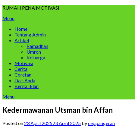
Skip
RUMAH PENA MOTIVASI
to
Menu
content
Home
Tentang Admin
Artikel
Ramadhan
Umroh
Keluarga
Motivasi
Cerita
Coretan
Dari Anda
Berita Iklan
Menu
Kedermawanan Utsman bin Affan
Posted on
23 April 2025
23 April 2025
by
ceppangeran