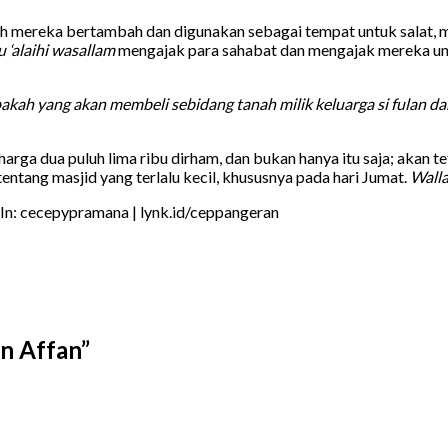
mlah mereka bertambah dan digunakan sebagai tempat untuk salat, 
u ‘alaihi wasallam
mengajak para sahabat dan mengajak mereka unt
pakah yang akan membeli sebidang tanah milik keluarga si fulan 
ga dua puluh lima ribu dirham, dan bukan hanya itu saja; akan te
ntang masjid yang terlalu kecil, khususnya pada hari Jumat.
Wall
In: cecepypramana | lynk.id/ceppangeran
n Affan
”