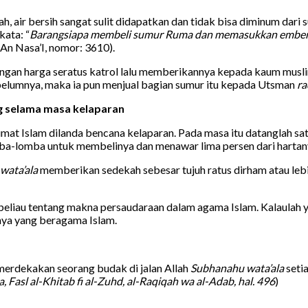
h, air bersih sangat sulit didapatkan dan tidak bisa diminum da
ata: “
Barangsiapa membeli sumur Ruma dan memasukkan embern
R An Nasa’I, nomor: 3610).
an harga seratus katrol lalu memberikannya kepada kaum muslimi
ebelumnya, maka ia pun menjual bagian sumur itu kepada Utsman
ra
g selama masa kelaparan
 umat Islam dilanda bencana kelaparan. Pada masa itu datanglah s
lomba untuk membelinya dan menawar lima persen dari hartanya.
wata’ala
memberikan sedekah sebesar tujuh ratus dirham atau leb
beliau tentang makna persaudaraan dalam agama Islam. Kalaulah 
nya yang beragama Islam.
rdekakan seorang budak di jalan Allah
Subhanahu wata’ala
seti
asl al-Khitab fi al-Zuhd, al-Raqiqah wa al-Adab, hal. 496
)