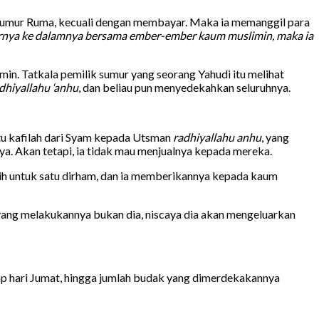
ri sumur Ruma, kecuali dengan membayar. Maka ia memanggil para
ya ke dalamnya bersama ember-ember kaum muslimin, maka ia
n. Tatkala pemilik sumur yang seorang Yahudi itu melihat
dhiyallahu ‘anhu
, dan beliau pun menyedekahkan seluruhnya.
atu kafilah dari Syam kepada Utsman
radhiyallahu anhu
, yang
 Akan tetapi, ia tidak mau menjualnya kepada mereka.
ih untuk satu dirham, dan ia memberikannya kepada kaum
yang melakukannya bukan dia, niscaya dia akan mengeluarkan
ap hari Jumat, hingga jumlah budak yang dimerdekakannya