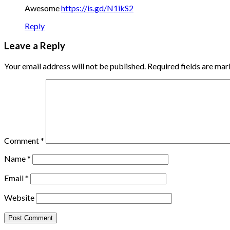
Awesome
https://is.gd/N1ikS2
Reply
Leave a Reply
Your email address will not be published.
Required fields are ma
Comment
*
Name
*
Email
*
Website