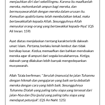
menjauhkan diri dari sekelilingmu. Karena itu maafkanlah
mereka, mohonkanlah ampun bagi mereka, dan
bermusyawarahlah dengan mereka dalam urusan itu.
Kemudian apabila kamu telah membulatkan tekad, maka
bertawakkallah kepada Allah. Sesungguhnya Allah
menyukai orang-orang yang bertawakkal kepada-Nya
.” (QS
Ali Imran: 159)
Ayat diatas menjelaskan tentang karakteristik dakwah
umat Islam.
Pertama
, berlaku lemah lembut dan tidak
bersikap kasar.
Kedua
, memaafkan dan bahkan mendoakan
mereka agar di ampuni dari segala kesalahannya.
Ketiga
,
dakwah yang dilakukan lebih banyak mengedepankan
musyawarah.
Allah Ta’ala berfirman; “
Serulah (manusia) ke jalan Tuhanmu
dengan hikmah dan pengajaran yang baik serta debatlah
mereka dengan cara yang lebih baik. Sesungguhnya
Tuhanmu Dialah yang paling tahu siapa yang tersesat dari
jalan-Nya dan Dia (pula) yang paling tahu siapa yang
mendapat petunjuk
“. (QS An Nahl: 125)