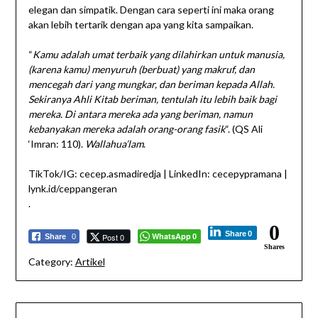
elegan dan simpatik. Dengan cara seperti ini maka orang
akan lebih tertarik dengan apa yang kita sampaikan.
“
Kamu adalah umat terbaik yang dilahirkan untuk manusia,
(karena kamu) menyuruh (berbuat) yang makruf, dan
mencegah dari yang mungkar, dan beriman kepada Allah.
Sekiranya Ahli Kitab beriman, tentulah itu lebih baik bagi
mereka. Di antara mereka ada yang beriman, namun
kebanyakan mereka adalah orang-orang fasik
“. (QS Ali
‘Imran: 110).
Wallahua’lam
.
TikTok/IG: cecep.asmadiredja | LinkedIn: cecepypramana |
lynk.id/ceppangeran
.
0
Share
0
WhatsApp
Post 0
Share
0
0
Shares
Category:
Artikel