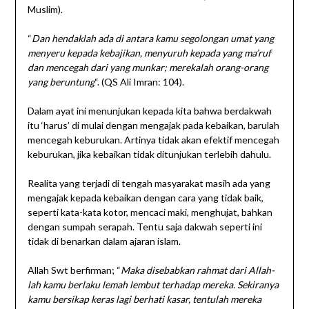
Muslim).
“
Dan hendaklah ada di antara kamu segolongan umat yang
menyeru kepada kebajikan, menyuruh kepada yang ma’ruf
dan mencegah dari yang munkar; merekalah orang-orang
yang beruntung
“. (QS Ali Imran: 104).
Dalam ayat ini menunjukan kepada kita bahwa berdakwah
itu ‘harus’ di mulai dengan mengajak pada kebaikan, barulah
mencegah keburukan. Artinya tidak akan efektif mencegah
keburukan, jika kebaikan tidak ditunjukan terlebih dahulu.
Realita yang terjadi di tengah masyarakat masih ada yang
mengajak kepada kebaikan dengan cara yang tidak baik,
seperti kata-kata kotor, mencaci maki, menghujat, bahkan
dengan sumpah serapah. Tentu saja dakwah seperti ini
tidak di benarkan dalam ajaran islam.
Allah Swt berfirman; “
Maka disebabkan rahmat dari Allah-
lah kamu berlaku lemah lembut terhadap mereka. Sekiranya
kamu bersikap keras lagi berhati kasar, tentulah mereka