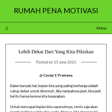
Skip
RUMAH PENA MOTIVASI
to
content
Menu
Lebih Dekat Dari Yang Kita Pikirkan
Posted on
15 June 2025
@
Cecep Y. Pramana
Dalam banyak hal, impian kita yang paling berharga adalah
cukup dekat untuk disentuh. Jika nampaknya jauh, bisa jadi
hal itu hanya karena kita bayangkan.
Untuk mencapai impian kita sepenuhnya, tentu saja akan
membutuhkan waktu dan usaha. Namun, kita dapat mulai