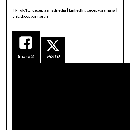
TikTok/IG: cecep.asmadiredja | LinkedIn: cecepypramana |
lynk.id/ceppangeran
.
Share
2
Post 0