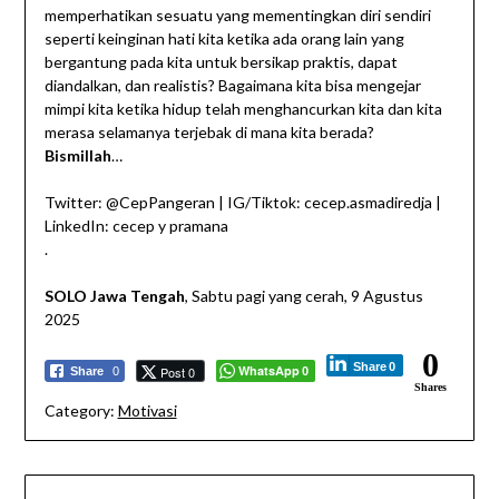
memperhatikan sesuatu yang mementingkan diri sendiri
seperti keinginan hati kita ketika ada orang lain yang
bergantung pada kita untuk bersikap praktis, dapat
diandalkan, dan realistis? Bagaimana kita bisa mengejar
mimpi kita ketika hidup telah menghancurkan kita dan kita
merasa selamanya terjebak di mana kita berada?
Bismillah
…
Twitter: @CepPangeran | IG/Tiktok: cecep.asmadiredja |
LinkedIn: cecep y pramana
.
SOLO Jawa Tengah
, Sabtu pagi yang cerah, 9 Agustus
2025
0
Share
0
WhatsApp
Post 0
Share
0
0
Shares
Category:
Motivasi