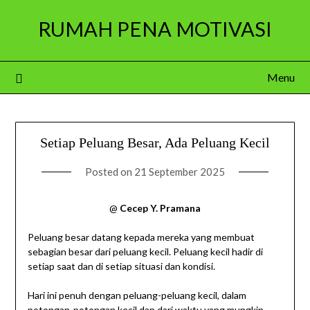
Skip
RUMAH PENA MOTIVASI
to
content
Menu
Setiap Peluang Besar, Ada Peluang Kecil
Posted on
21 September 2025
@
Cecep Y. Pramana
Peluang besar datang kepada mereka yang membuat
sebagian besar dari peluang kecil. Peluang kecil hadir di
setiap saat dan di setiap situasi dan kondisi.
Hari ini penuh dengan peluang-peluang kecil, dalam
potongan-potongan kecil dan dari waktu yang mungkin