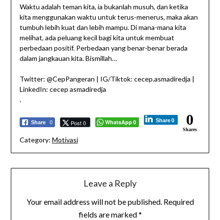
Waktu adalah teman kita, ia bukanlah musuh, dan ketika
kita menggunakan waktu untuk terus-menerus, maka akan
tumbuh lebih kuat dan lebih mampu. Di mana-mana kita
melihat, ada peluang kecil bagi kita untuk membuat
perbedaan positif. Perbedaan yang benar-benar berada
dalam jangkauan kita. Bismillah…
Twitter: @CepPangeran | IG/Tiktok: cecep.asmadiredja |
LinkedIn: cecep asmadiredja
.
0
Share
0
WhatsApp
Post 0
Share
0
0
Shares
Category:
Motivasi
Leave a Reply
Your email address will not be published.
Required
fields are marked
*