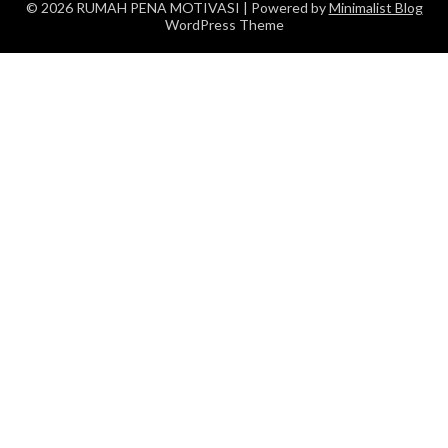
© 2026 RUMAH PENA MOTIVASI
| Powered by
Minimalist Blog
WordPress Theme