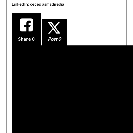
LinkedIn: cecep asmadiredja
Share
0
Post 0