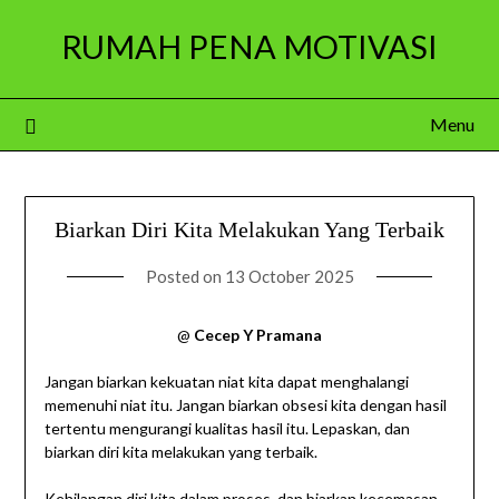
Skip
RUMAH PENA MOTIVASI
to
content
Menu
Biarkan Diri Kita Melakukan Yang Terbaik
Posted on
13 October 2025
@
Cecep Y Pramana
Jangan biarkan kekuatan niat kita dapat menghalangi
memenuhi niat itu. Jangan biarkan obsesi kita dengan hasil
tertentu mengurangi kualitas hasil itu. Lepaskan, dan
biarkan diri kita melakukan yang terbaik.
Kehilangan diri kita dalam proses, dan biarkan kecemasan