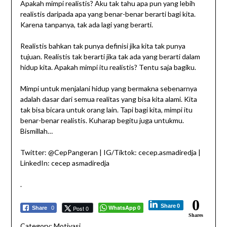
Apakah mimpi realistis? Aku tak tahu apa pun yang lebih
realistis daripada apa yang benar-benar berarti bagi kita.
Karena tanpanya, tak ada lagi yang berarti.
Realistis bahkan tak punya definisi jika kita tak punya
tujuan. Realistis tak berarti jika tak ada yang berarti dalam
hidup kita. Apakah mimpi itu realistis? Tentu saja bagiku.
Mimpi untuk menjalani hidup yang bermakna sebenarnya
adalah dasar dari semua realitas yang bisa kita alami. Kita
tak bisa bicara untuk orang lain. Tapi bagi kita, mimpi itu
benar-benar realistis. Kuharap begitu juga untukmu.
Bismillah…
Twitter: @CepPangeran | IG/Tiktok: cecep.asmadiredja |
LinkedIn: cecep asmadiredja
.
0
Share
0
WhatsApp
Post 0
Share
0
0
Shares
Category:
Motivasi