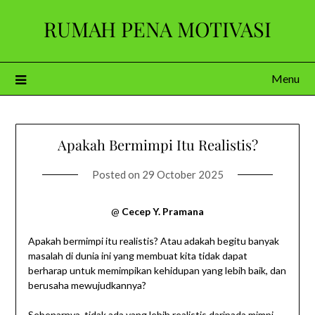
Skip
RUMAH PENA MOTIVASI
to
content
Menu
Apakah Bermimpi Itu Realistis?
Posted on
29 October 2025
@
Cecep Y. Pramana
Apakah bermimpi itu realistis? Atau adakah begitu banyak
masalah di dunia ini yang membuat kita tidak dapat
berharap untuk memimpikan kehidupan yang lebih baik, dan
berusaha mewujudkannya?
Sebenarnya, tidak ada yang lebih realistis daripada mimpi