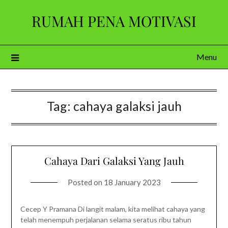
Skip
RUMAH PENA MOTIVASI
to
content
Menu
Tag:
cahaya galaksi jauh
Cahaya Dari Galaksi Yang Jauh
Posted on
18 January 2023
Cecep Y Pramana Di langit malam, kita melihat cahaya yang
telah menempuh perjalanan selama seratus ribu tahun