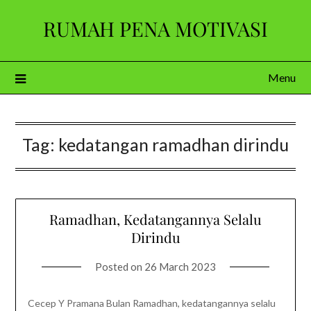
Skip
RUMAH PENA MOTIVASI
to
content
Menu
Tag:
kedatangan ramadhan dirindu
Ramadhan, Kedatangannya Selalu
Dirindu
Posted on
26 March 2023
Cecep Y Pramana Bulan Ramadhan, kedatangannya selalu