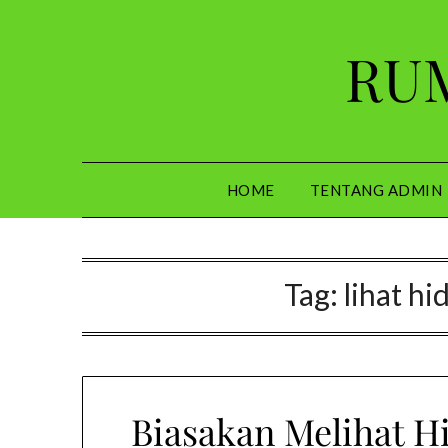
Skip
to
RUM
content
HOME
TENTANG ADMIN
Tag:
lihat h
Biasakan Melihat H