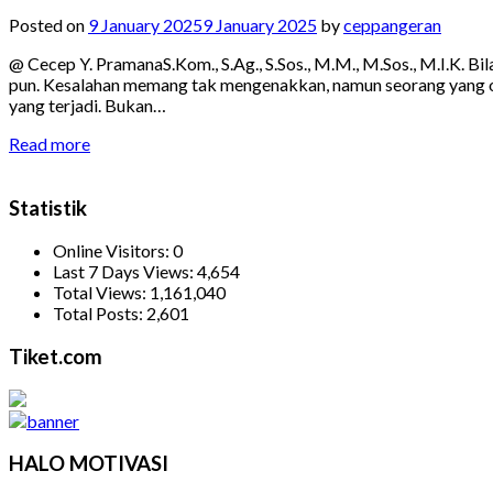
Posted on
9 January 2025
9 January 2025
by
ceppangeran
@ Cecep Y. PramanaS.Kom., S.Ag., S.Sos., M.M., M.Sos., M.I.K. Bi
pun. Kesalahan memang tak mengenakkan, namun seorang yang opt
yang terjadi. Bukan…
Read more
Statistik
Online Visitors:
0
Last 7 Days Views:
4,654
Total Views:
1,161,040
Total Posts:
2,601
Tiket.com
HALO MOTIVASI