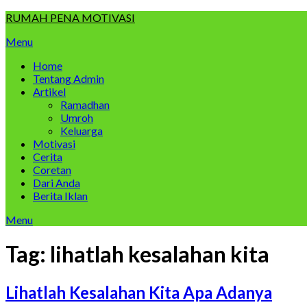
Skip
RUMAH PENA MOTIVASI
to
Menu
content
Home
Tentang Admin
Artikel
Ramadhan
Umroh
Keluarga
Motivasi
Cerita
Coretan
Dari Anda
Berita Iklan
Menu
Tag:
lihatlah kesalahan kita
Lihatlah Kesalahan Kita Apa Adanya