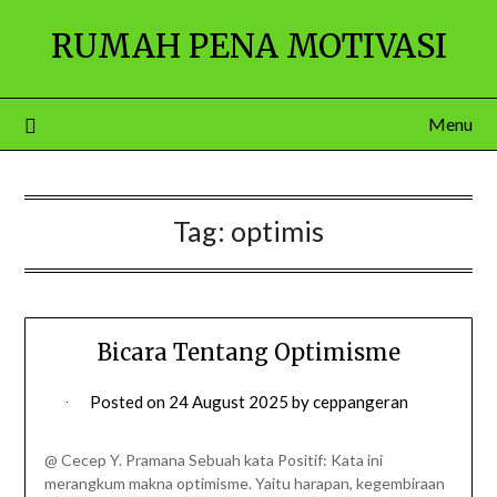
Skip
RUMAH PENA MOTIVASI
to
content
Menu
Tag:
optimis
Bicara Tentang Optimisme
Posted on
24 August 2025
by
ceppangeran
@ Cecep Y. Pramana Sebuah kata Positif: Kata ini
merangkum makna optimisme. Yaitu harapan, kegembiraan